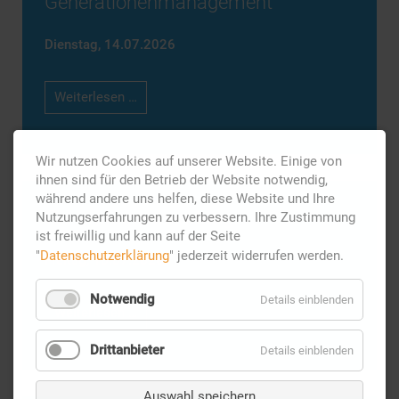
Generationenmanagement
Dienstag,
14.07.2026
Generationenmanagement
Weiterlesen …
Wir nutzen Cookies auf unserer Website. Einige von
ihnen sind für den Betrieb der Website notwendig,
während andere uns helfen, diese Website und Ihre
Generationenberatung
Nutzungserfahrungen zu verbessern. Ihre Zustimmung
ist freiwillig und kann auf der Seite
"
Datenschutzerklärung
" jederzeit widerrufen werden.
Freitag,
10.07.2026
Notwendig
Details einblenden
Generationenberatung
Weiterlesen …
Drittanbieter
Details einblenden
Auswahl speichern