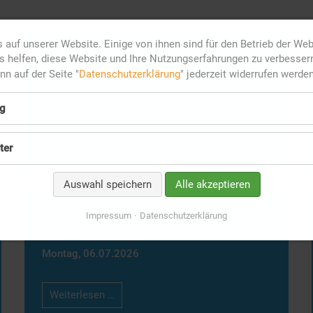
 auf unserer Website. Einige von ihnen sind für den Betrieb der We
Generationenmanagement
 helfen, diese Website und Ihre Nutzungserfahrungen zu verbesser
ann auf der Seite "
Datenschutzerklärung
" jederzeit widerrufen werden
Dienstag,
14.07.2026
g
Generationenmanagement
Weiterlesen …
ter
Auswahl speichern
Alle akzeptieren
Impressum
Datenschutzerklärung
Generationenmanagement
Montag,
06.07.2026
Generationenmanagement
Weiterlesen …