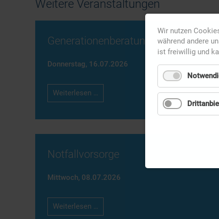
Weitere Veranstaltungen
Wir nutzen Cookies
Generationenberatung
während andere uns
ist freiwillig und k
Donnerstag,
16.07.2026
Notwendi
Generationenberatung
Weiterlesen …
Drittanbie
Notfallvorsorge
Mittwoch,
08.07.2026
Notfallvorsorge
Weiterlesen …