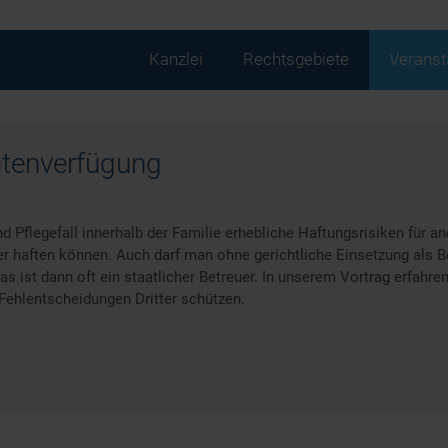
Navigation
Kanzlei
Rechtsgebiete
Veranst
überspringen
ntenverfügung
 Pflegefall innerhalb der Familie erhebliche Haftungsrisiken für a
der haften können. Auch darf man ohne gerichtliche Einsetzung als Be
s ist dann oft ein staatlicher Betreuer. In unserem Vortrag erfahre
Fehlentscheidungen Dritter schützen.