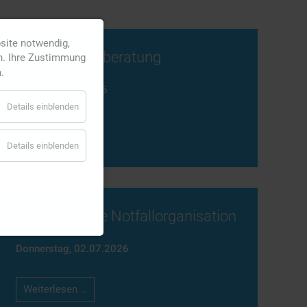
bsite notwendig,
Generationenberatung
n. Ihre Zustimmung
.
Freitag,
10.07.2026
Details einblenden
Generationenberatung
Weiterlesen …
Details einblenden
Professionelle Notfallorganisation
Donnerstag,
02.07.2026
Professionelle
Weiterlesen …
Notfallorganisation