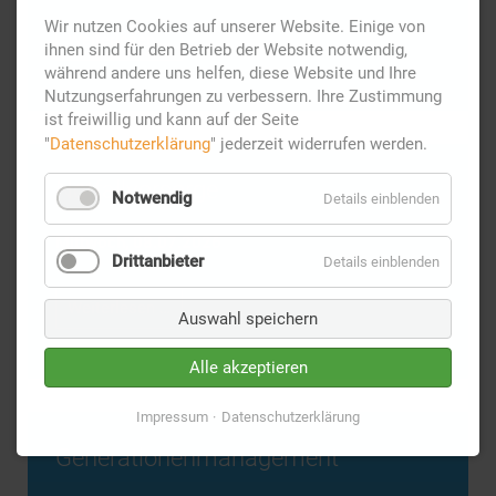
Wir nutzen Cookies auf unserer Website. Einige von
Generationenberatung
Weiterlesen …
ihnen sind für den Betrieb der Website notwendig,
während andere uns helfen, diese Website und Ihre
Nutzungserfahrungen zu verbessern. Ihre Zustimmung
ist freiwillig und kann auf der Seite
"
Datenschutzerklärung
" jederzeit widerrufen werden.
Notfallvorsorge
Notwendig
Details einblenden
Mittwoch,
08.07.2026
Drittanbieter
Details einblenden
Notfallvorsorge
Weiterlesen …
Auswahl speichern
Alle akzeptieren
Impressum
Datenschutzerklärung
Generationenmanagement