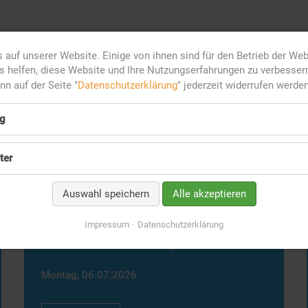
 auf unserer Website. Einige von ihnen sind für den Betrieb der We
 helfen, diese Website und Ihre Nutzungserfahrungen zu verbesser
Generationenmanagement
ann auf der Seite "
Datenschutzerklärung
" jederzeit widerrufen werden
Dienstag,
14.07.2026
g
Generationenmanagement
Weiterlesen …
ter
Auswahl speichern
Alle akzeptieren
Impressum
Datenschutzerklärung
Generationenmanagement
Montag,
06.07.2026