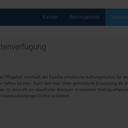
Navigation
Kanzlei
Rechtsgebiete
Veranst
überspringen
ntenverfügung
 Pflegefall innerhalb der Familie erhebliche Haftungsrisiken für a
der haften können. Auch darf man ohne gerichtliche Einsetzung als Be
s ist dann oft ein staatlicher Betreuer. In unserem Vortrag erfahre
Fehlentscheidungen Dritter schützen.