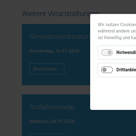
Weitere Veranstaltungen
Wir nutzen Cookies
während andere uns
Generationenberatung
ist freiwillig und k
Donnerstag,
16.07.2026
Notwendi
Generationenberatung
Weiterlesen …
Drittanbie
Notfallvorsorge
Mittwoch,
08.07.2026