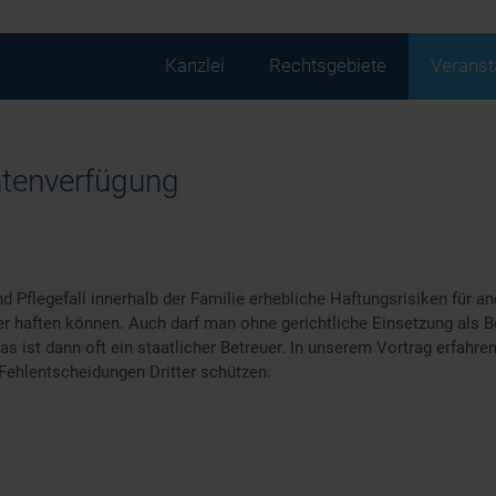
Navigation
Kanzlei
Rechtsgebiete
Veranst
überspringen
ntenverfügung
 Pflegefall innerhalb der Familie erhebliche Haftungsrisiken für a
der haften können. Auch darf man ohne gerichtliche Einsetzung als Be
s ist dann oft ein staatlicher Betreuer. In unserem Vortrag erfahre
Fehlentscheidungen Dritter schützen.