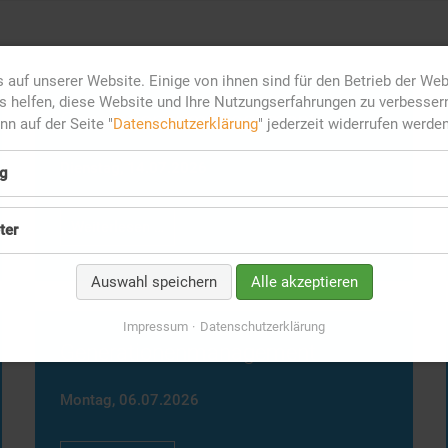
 auf unserer Website. Einige von ihnen sind für den Betrieb der We
 helfen, diese Website und Ihre Nutzungserfahrungen zu verbesser
Generationenmanagement
ann auf der Seite "
Datenschutzerklärung
" jederzeit widerrufen werden
Dienstag,
14.07.2026
g
Generationenmanagement
Weiterlesen …
ter
Auswahl speichern
Alle akzeptieren
Impressum
Datenschutzerklärung
Generationenmanagement
Montag,
06.07.2026