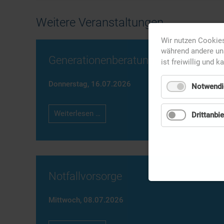
Weitere Veranstaltungen
Wir nutzen Cookies
während andere uns
Generationenberatung
ist freiwillig und k
Donnerstag,
16.07.2026
Notwendi
Generationenberatung
Weiterlesen …
Drittanbie
Notfallvorsorge
Mittwoch,
08.07.2026