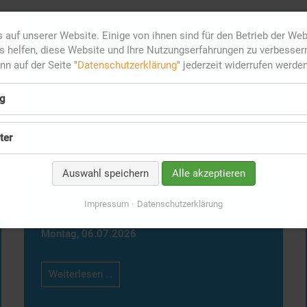
 auf unserer Website. Einige von ihnen sind für den Betrieb der We
Generationenmanagement
 helfen, diese Website und Ihre Nutzungserfahrungen zu verbesser
ann auf der Seite "
Datenschutzerklärung
" jederzeit widerrufen werden
Dienstag,
14.07.2026
g
Generationenmanagement
Weiterlesen …
ter
Auswahl speichern
Alle akzeptieren
Generationenmanagement
Impressum
Datenschutzerklärung
Montag,
06.07.2026
Generationenmanagement
Weiterlesen …