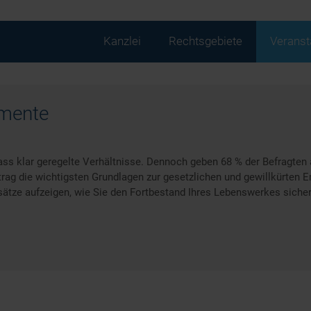
Navigation
Kanzlei
Rechtsgebiete
Veranst
überspringen
amente
ss klar geregelte Verhältnisse. Dennoch geben 68 % der Befragten 
trag die wichtigsten Grundlagen zur gesetzlichen und gewillkürten E
ätze aufzeigen, wie Sie den Fortbestand Ihres Lebenswerkes siche