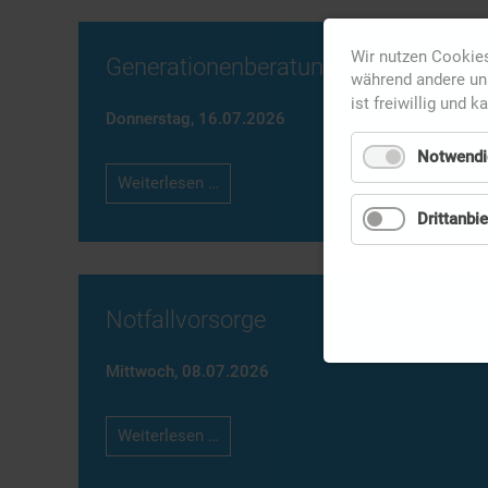
Wir nutzen Cookies
Generationenberatung
während andere uns
ist freiwillig und k
Donnerstag,
16.07.2026
Notwendi
Generationenberatung
Weiterlesen …
Drittanbie
Notfallvorsorge
Mittwoch,
08.07.2026
Notfallvorsorge
Weiterlesen …