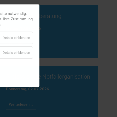
bsite notwendig,
Generationenberatung
n. Ihre Zustimmung
.
Freitag,
10.07.2026
Details einblenden
Generationenberatung
Weiterlesen …
Details einblenden
Professionelle Notfallorganisation
Donnerstag,
02.07.2026
Professionelle
Weiterlesen …
Notfallorganisation